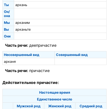
Ты
аркань
Он/
она
Мы
арканим
Вы
арканьте
Они
Часть речи:
деепричастие
Несовершенный вид
Совершенный вид
арканя
Часть речи:
причастие
Действительное причастие:
Настоящее время
Единственное число
Мужской род
Женский род
Средний род