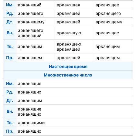
Им.
арканящий
арканящая
арканящее
Рд.
арканящего
арканящей
арканящего
Дт.
арканящему
арканящей
арканящему
арканящего
Вн.
арканящую
арканящее
арканящий
арканящею
Тв.
арканящим
арканящим
арканящей
Пр.
арканящем
арканящей
арканящем
Настоящее время
Множественное число
Им.
арканящие
Рд.
арканящих
Дт.
арканящим
арканящие
Вн.
арканящих
Тв.
арканящими
Пр.
арканящих