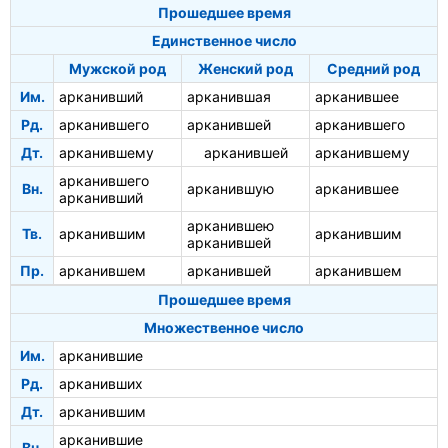
Прошедшее время
Единственное число
Мужской род
Женский род
Средний род
Им.
арканивший
арканившая
арканившее
Рд.
арканившего
арканившей
арканившего
Дт.
арканившему
арканившей
арканившему
арканившего
Вн.
арканившую
арканившее
арканивший
арканившею
Тв.
арканившим
арканившим
арканившей
Пр.
арканившем
арканившей
арканившем
Прошедшее время
Множественное число
Им.
арканившие
Рд.
арканивших
Дт.
арканившим
арканившие
Вн.