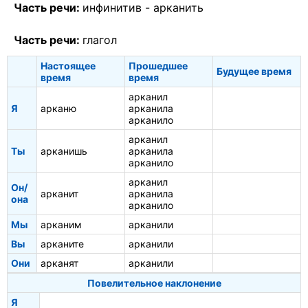
Часть речи:
инфинитив -
арканить
Часть речи:
глагол
Настоящее
Прошедшее
Будущее время
время
время
арканил
Я
арканю
арканила
арканило
арканил
Ты
арканишь
арканила
арканило
арканил
Он/
арканит
арканила
она
арканило
Мы
арканим
арканили
Вы
арканите
арканили
Они
арканят
арканили
Повелительное наклонение
Я