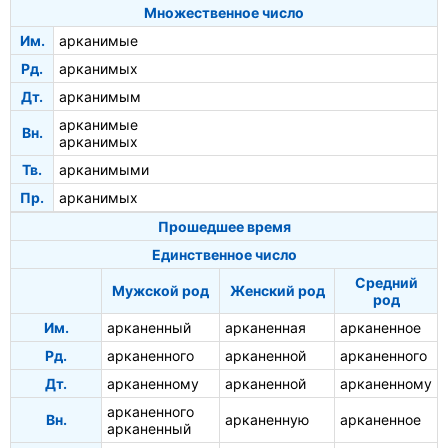
Множественное число
Им.
арканимые
Рд.
арканимых
Дт.
арканимым
арканимые
Вн.
арканимых
Тв.
арканимыми
Пр.
арканимых
Прошедшее время
Единственное число
Средний
Мужской род
Женский род
род
Им.
арканенный
арканенная
арканенное
Рд.
арканенного
арканенной
арканенного
Дт.
арканенному
арканенной
арканенному
арканенного
Вн.
арканенную
арканенное
арканенный