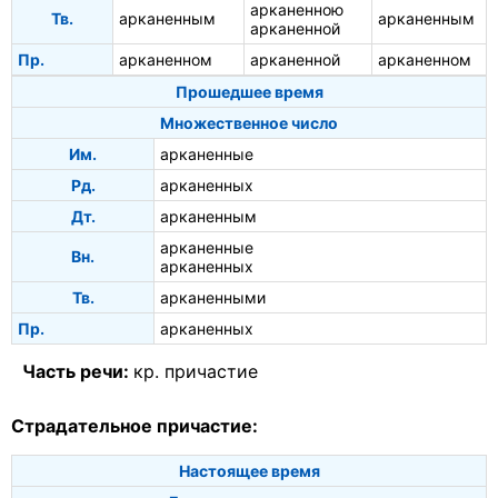
арканенною
Тв.
арканенным
арканенным
арканенной
Пр.
арканенном
арканенной
арканенном
Прошедшее время
Множественное число
Им.
арканенные
Рд.
арканенных
Дт.
арканенным
арканенные
Вн.
арканенных
Тв.
арканенными
Пр.
арканенных
Часть речи:
кр. причастие
Страдательное причастие:
Настоящее время