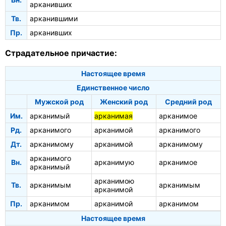
арканивших
Тв.
арканившими
Пр.
арканивших
Страдательное причастие:
Настоящее время
Единственное число
Мужской род
Женский род
Средний род
Им.
арканимый
арканимая
арканимое
Рд.
арканимого
арканимой
арканимого
Дт.
арканимому
арканимой
арканимому
арканимого
Вн.
арканимую
арканимое
арканимый
арканимою
Тв.
арканимым
арканимым
арканимой
Пр.
арканимом
арканимой
арканимом
Настоящее время