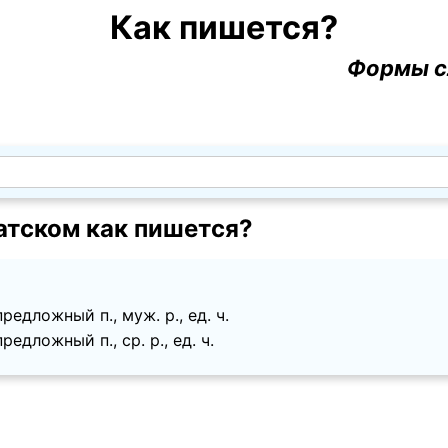
Как пишется?
Формы с
атском как пишется?
редложный п., муж. p., ед. ч.
редложный п., ср. p., ед. ч.