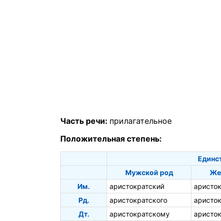
Часть речи:
прилагательное
Положительная степень:
Единс
Мужской род
Же
Им.
аристократский
аристо
Рд.
аристократского
аристо
Дт.
аристократскому
аристо