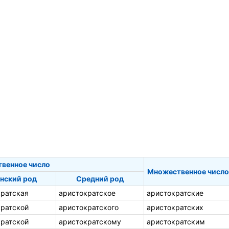
твенное число
Множественное число
нский род
Средний род
кратская
аристократское
аристократские
кратской
аристократского
аристократских
кратской
аристократскому
аристократским