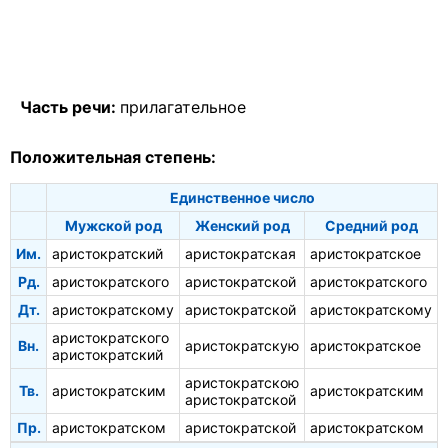
Часть речи:
прилагательное
Положительная степень:
Единственное число
Мужской род
Женский род
Средний род
Им.
аристократский
аристократская
аристократское
Рд.
аристократского
аристократской
аристократского
Дт.
аристократскому
аристократской
аристократскому
аристократского
Вн.
аристократскую
аристократское
аристократский
аристократскою
Тв.
аристократским
аристократским
аристократской
Пр.
аристократском
аристократской
аристократском