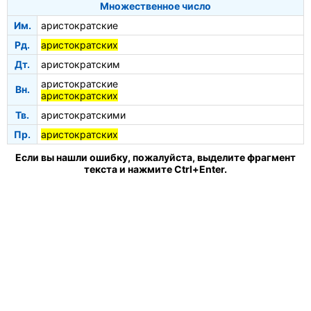
Множественное число
Им.
аристократские
Рд.
аристократских
Дт.
аристократским
аристократские
Вн.
аристократских
Тв.
аристократскими
Пр.
аристократских
Если вы нашли ошибку, пожалуйста, выделите фрагмент
текста и нажмите Ctrl+Enter.