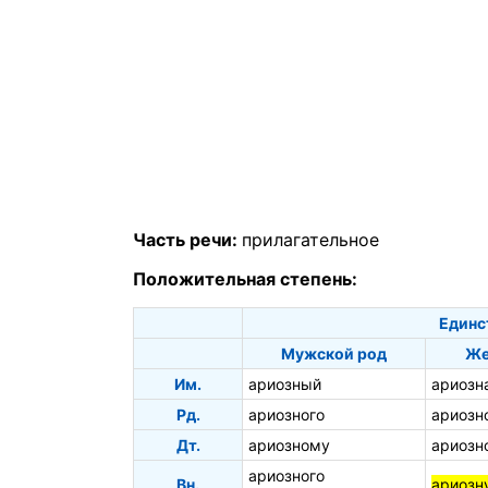
Часть речи:
прилагательное
Положительная степень:
Единс
Мужской род
Же
Им.
ариозный
ариозн
Рд.
ариозного
ариозн
Дт.
ариозному
ариозн
ариозного
Вн.
ариозн