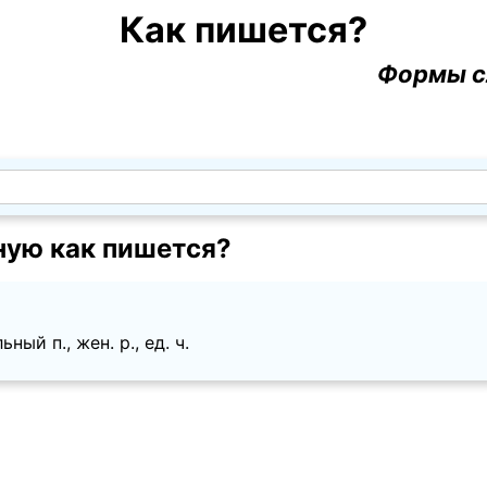
Как пишется?
Формы с
ную как пишется?
ный п., жен. p., ед. ч.