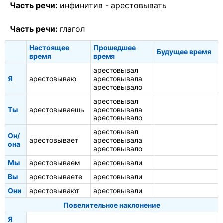
Часть речи:
инфинитив -
арестовывать
Часть речи:
глагол
Настоящее
Прошедшее
Будущее время
время
время
арестовывал
Я
арестовываю
арестовывала
арестовывало
арестовывал
Ты
арестовываешь
арестовывала
арестовывало
арестовывал
Он/
арестовывает
арестовывала
она
арестовывало
Мы
арестовываем
арестовывали
Вы
арестовываете
арестовывали
Они
арестовывают
арестовывали
Повелительное наклонение
Я