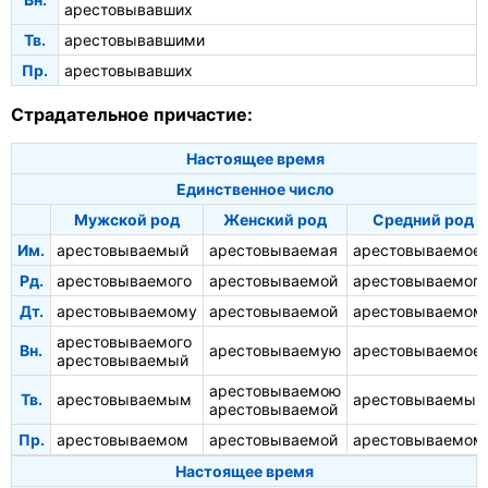
арестовывавших
Тв.
арестовывавшими
Пр.
арестовывавших
Страдательное причастие:
Настоящее время
Единственное число
Мужской род
Женский род
Средний род
Им.
арестовываемый
арестовываемая
арестовываемое
Рд.
арестовываемого
арестовываемой
арестовываемого
Дт.
арестовываемому
арестовываемой
арестовываемом
арестовываемого
Вн.
арестовываемую
арестовываемое
арестовываемый
арестовываемою
Тв.
арестовываемым
арестовываемым
арестовываемой
Пр.
арестовываемом
арестовываемой
арестовываемом
Настоящее время