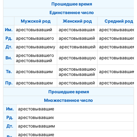
Прошедшее время
Единственное число
Мужской род
Женский род
Средний род
Им.
арестовывавший
арестовывавшая
арестовывавшее
Рд.
арестовывавшего
арестовывавшей
арестовывавшего
Дт.
арестовывавшему
арестовывавшей
арестовывавшем
арестовывавшего
Вн.
арестовывавшую
арестовывавшее
арестовывавший
арестовывавшею
Тв.
арестовывавшим
арестовывавшим
арестовывавшей
Пр.
арестовывавшем
арестовывавшей
арестовывавшем
Прошедшее время
Множественное число
Им.
арестовывавшие
Рд.
арестовывавших
Дт.
арестовывавшим
арестовывавшие
Вн.