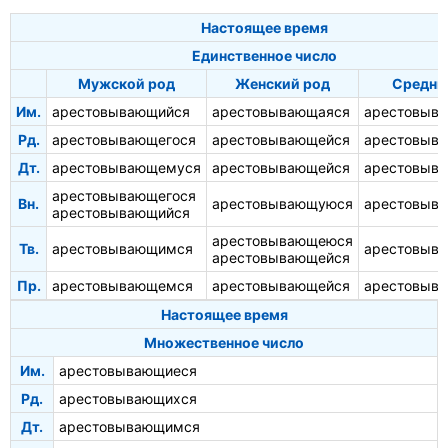
Настоящее время
Единственное число
Мужской род
Женский род
Средни
Им.
арестовывающийся
арестовывающаяся
арестовыв
Рд.
арестовывающегося
арестовывающейся
арестовыв
Дт.
арестовывающемуся
арестовывающейся
арестовыв
арестовывающегося
Вн.
арестовывающуюся
арестовыв
арестовывающийся
арестовывающеюся
Тв.
арестовывающимся
арестовыв
арестовывающейся
Пр.
арестовывающемся
арестовывающейся
арестовыв
Настоящее время
Множественное число
Им.
арестовывающиеся
Рд.
арестовывающихся
Дт.
арестовывающимся