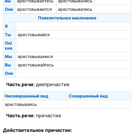
Вы
арестовываетесь
арестовывались
Они
арестовываются
арестовывались
Повелительное наклонение
Я
Ты
арестовывайся
Он/
она
Мы
арестовываемся
Вы
арестовывайтесь
Они
Часть речи:
деепричастие
Несовершенный вид
Совершенный вид
арестовываясь
Часть речи:
причастие
Действительное причастие: