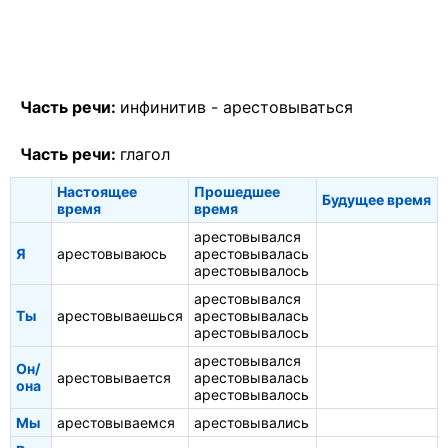
Часть речи:
инфинитив -
арестовываться
Часть речи:
глагол
Настоящее
Прошедшее
Будущее время
время
время
арестовывался
Я
арестовываюсь
арестовывалась
арестовывалось
арестовывался
Ты
арестовываешься
арестовывалась
арестовывалось
арестовывался
Он/
арестовывается
арестовывалась
она
арестовывалось
Мы
арестовываемся
арестовывались