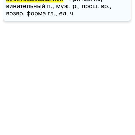
винительный п., муж. p., прош. вр.,
возвр. форма гл., ед. ч.