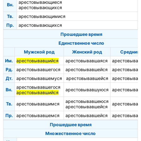
арестовывающиеся
Вн.
арестовывающихся
Тв.
арестовывающимися
Пр.
арестовывающихся
Прошедшее время
Единственное число
Мужской род
Женский род
Средний
Им.
арестовывавшийся
арестовывавшаяся
арестовыва
Рд.
арестовывавшегося
арестовывавшейся
арестовывав
Дт.
арестовывавшемуся
арестовывавшейся
арестовыва
арестовывавшегося
Вн.
арестовывавшуюся
арестовыва
арестовывавшийся
арестовывавшеюся
Тв.
арестовывавшимся
арестовыва
арестовывавшейся
Пр.
арестовывавшемся
арестовывавшейся
арестовыва
Прошедшее время
Множественное число