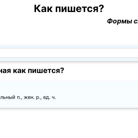
Как пишется?
Формы с
ная как пишется?
ный п., жен. p., ед. ч.