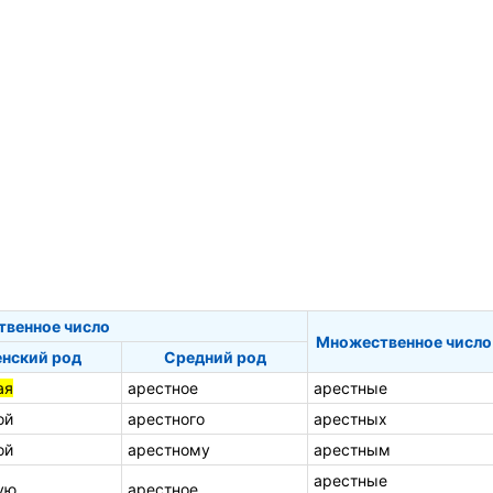
твенное число
Множественное число
нский род
Средний род
ая
арестное
арестные
ой
арестного
арестных
ой
арестному
арестным
арестные
ую
арестное