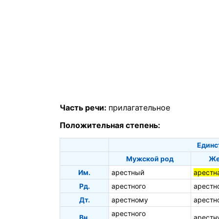
Часть речи:
прилагательное
Положительная степень:
Единс
Мужской род
Же
Им.
арестный
арестн
Рд.
арестного
арестн
Дт.
арестному
арестн
арестного
Вн.
арестн