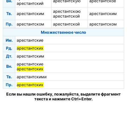
Вн.
арестантскую
арестантское
арестантский
арестантскою
Тв.
арестантским
арестантским
арестантской
Пр.
арестантском
арестантской
арестантском
Множественное число
Им.
арестантские
Рд.
арестантских
Дт.
арестантским
арестантские
Вн.
арестантских
Тв.
арестантскими
Пр.
арестантских
Если вы нашли ошибку, пожалуйста, выделите фрагмент
текста и нажмите Ctrl+Enter.