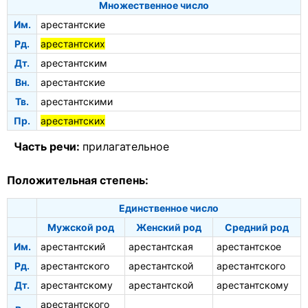
Множественное число
Им.
арестантские
Рд.
арестантских
Дт.
арестантским
Вн.
арестантские
Тв.
арестантскими
Пр.
арестантских
Часть речи:
прилагательное
Положительная степень:
Единственное число
Мужской род
Женский род
Средний род
Им.
арестантский
арестантская
арестантское
Рд.
арестантского
арестантской
арестантского
Дт.
арестантскому
арестантской
арестантскому
арестантского