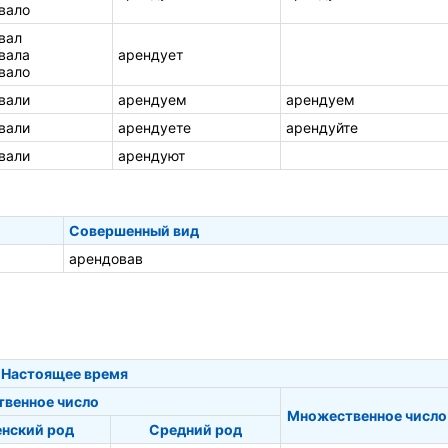
вало
вал
вала
арендует
вало
вали
арендуем
арендуем
вали
арендуете
арендуйте
вали
арендуют
Совершенный вид
арендовав
Настоящее время
твенное число
Множественное число
нский род
Средний род