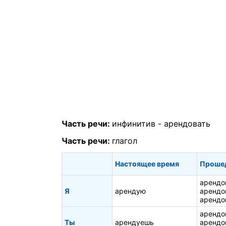
Часть речи:
инфинитив -
арендовать
Часть речи:
глагол
Настоящее время
Проше
арендо
Я
арендую
арендо
арендо
арендо
Ты
арендуешь
арендо