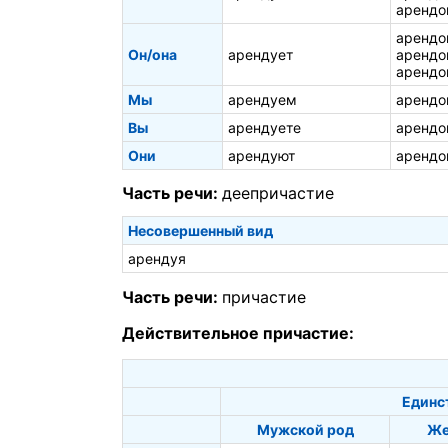
арендо
арендо
Он/она
арендует
арендо
арендо
Мы
арендуем
арендо
Вы
арендуете
арендо
Они
арендуют
арендо
Часть речи:
деепричастие
Несовершенный вид
арендуя
Часть речи:
причастие
Действительное причастие:
Единс
Мужской род
Же