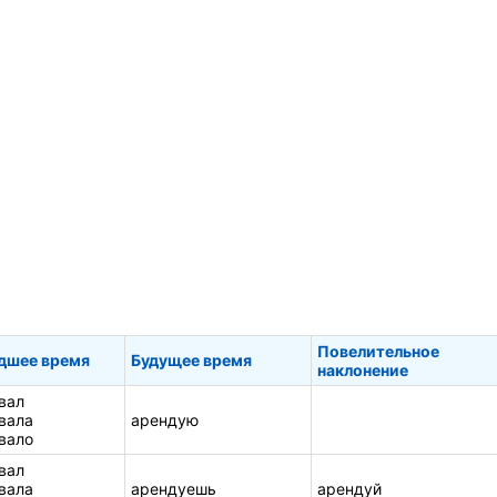
Повелительное
дшее время
Будущее время
наклонение
вал
вала
арендую
вало
вал
вала
арендуешь
арендуй