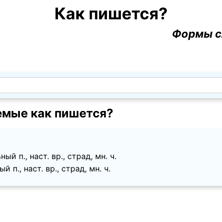
Как пишется?
Формы с
мые как пишется?
й п., наст. вр., страд, мн. ч.
 п., наст. вр., страд, мн. ч.