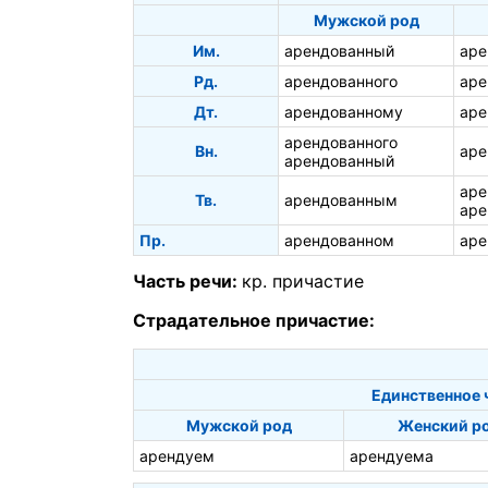
Мужской род
Им.
арендованный
аре
Рд.
арендованного
аре
Дт.
арендованному
аре
арендованного
Вн.
аре
арендованный
аре
Тв.
арендованным
аре
Пр.
арендованном
аре
Часть речи:
кр. причастие
Страдательное причастие:
Единственное 
Мужской род
Женский р
арендуем
арендуема