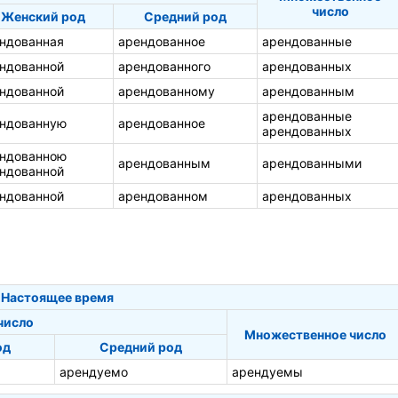
число
Женский род
Средний род
ндованная
арендованное
арендованные
ндованной
арендованного
арендованных
ндованной
арендованному
арендованным
арендованные
ндованную
арендованное
арендованных
ндованною
арендованным
арендованными
ндованной
ндованной
арендованном
арендованных
Настоящее время
число
Множественное число
од
Средний род
арендуемо
арендуемы