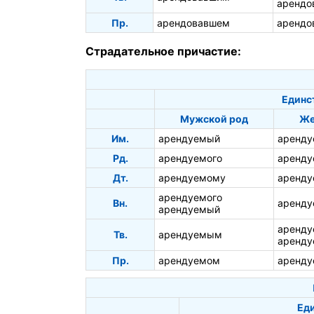
арендо
Пр.
арендовавшем
арендо
Страдательное причастие:
Единс
Мужской род
Же
Им.
арендуемый
аренду
Рд.
арендуемого
аренду
Дт.
арендуемому
аренду
арендуемого
Вн.
аренд
арендуемый
аренд
Тв.
арендуемым
аренду
Пр.
арендуемом
аренду
Ед