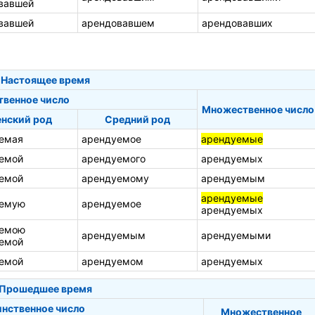
вавшей
вавшей
арендовавшем
арендовавших
Настоящее время
твенное число
Множественное число
нский род
Средний род
емая
арендуемое
арендуемые
емой
арендуемого
арендуемых
емой
арендуемому
арендуемым
арендуемые
уемую
арендуемое
арендуемых
уемою
арендуемым
арендуемыми
емой
емой
арендуемом
арендуемых
Прошедшее время
инственное число
Множественное