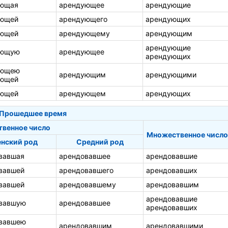
ующая
арендующее
арендующие
ующей
арендующего
арендующих
ующей
арендующему
арендующим
арендующие
ующую
арендующее
арендующих
ующею
арендующим
арендующими
ующей
ующей
арендующем
арендующих
Прошедшее время
твенное число
Множественное число
нский род
Средний род
вавшая
арендовавшее
арендовавшие
вавшей
арендовавшего
арендовавших
вавшей
арендовавшему
арендовавшим
арендовавшие
вавшую
арендовавшее
арендовавших
вавшею
арендовавшим
арендовавшими