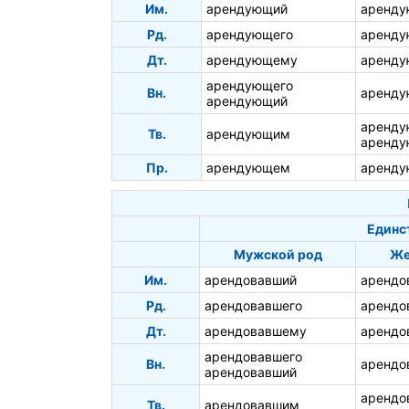
Им.
арендующий
аренд
Рд.
арендующего
аренд
Дт.
арендующему
аренд
арендующего
Вн.
аренд
арендующий
аренд
Тв.
арендующим
аренд
Пр.
арендующем
аренд
Единс
Мужской род
Же
Им.
арендовавший
арендо
Рд.
арендовавшего
арендо
Дт.
арендовавшему
арендо
арендовавшего
Вн.
арендо
арендовавший
арендо
Тв.
арендовавшим