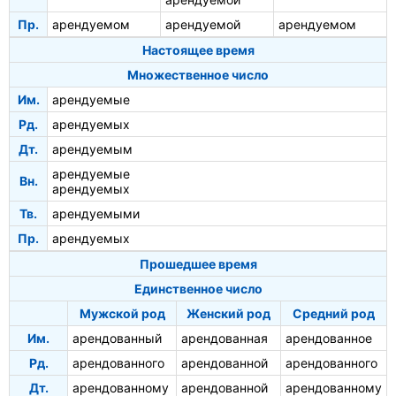
Пр.
арендуемом
арендуемой
арендуемом
Настоящее время
Множественное число
Им.
арендуемые
Рд.
арендуемых
Дт.
арендуемым
арендуемые
Вн.
арендуемых
Тв.
арендуемыми
Пр.
арендуемых
Прошедшее время
Единственное число
Мужской род
Женский род
Средний род
Им.
арендованный
арендованная
арендованное
Рд.
арендованного
арендованной
арендованного
Дт.
арендованному
арендованной
арендованному