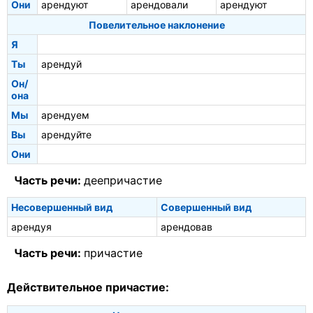
Они
арендуют
арендовали
арендуют
Повелительное наклонение
Я
Ты
арендуй
Он/
она
Мы
арендуем
Вы
арендуйте
Они
Часть речи:
деепричастие
Несовершенный вид
Совершенный вид
арендуя
арендовав
Часть речи:
причастие
Действительное причастие: