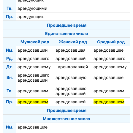
Тв.
арендующими
Пр.
арендующих
Прошедшее время
Единственное число
Мужской род
Женский род
Средний род
Им.
арендовавший
арендовавшая
арендовавшее
Рд.
арендовавшего
арендовавшей
арендовавшего
Дт.
арендовавшему
арендовавшей
арендовавшему
арендовавшего
Вн.
арендовавшую
арендовавшее
арендовавший
арендовавшею
Тв.
арендовавшим
арендовавшим
арендовавшей
Пр.
арендовавшем
арендовавшей
арендовавшем
Прошедшее время
Множественное число
Им.
арендовавшие