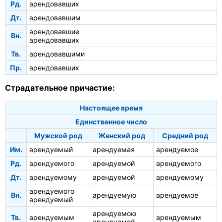
Рд.
арендовавших
Дт.
арендовавшим
арендовавшие
Вн.
арендовавших
Тв.
арендовавшими
Пр.
арендовавших
Страдательное причастие:
Настоящее время
Единственное число
Мужской род
Женский род
Средний род
Им.
арендуемый
арендуемая
арендуемое
Рд.
арендуемого
арендуемой
арендуемого
Дт.
арендуемому
арендуемой
арендуемому
арендуемого
Вн.
арендуемую
арендуемое
арендуемый
арендуемою
Тв.
арендуемым
арендуемым
арендуемой