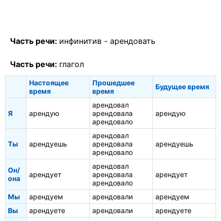
Часть речи:
инфинитив -
арендовать
Часть речи:
глагол
Настоящее
Прошедшее
Будущее время
время
время
арендовал
Я
арендую
арендовала
арендую
арендовало
арендовал
Ты
арендуешь
арендовала
арендуешь
арендовало
арендовал
Он/
арендует
арендовала
арендует
она
арендовало
Мы
арендуем
арендовали
арендуем
Вы
арендуете
арендовали
арендуете