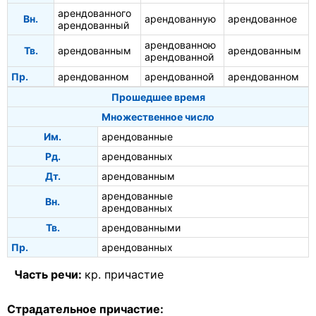
арендованного
Вн.
арендованную
арендованное
арендованный
арендованною
Тв.
арендованным
арендованным
арендованной
Пр.
арендованном
арендованной
арендованном
Прошедшее время
Множественное число
Им.
арендованные
Рд.
арендованных
Дт.
арендованным
арендованные
Вн.
арендованных
Тв.
арендованными
Пр.
арендованных
Часть речи:
кр. причастие
Страдательное причастие: