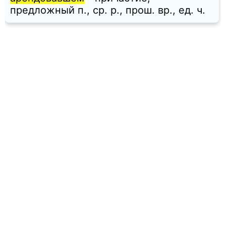
предложный п., ср. p., прош. вр., ед. ч.