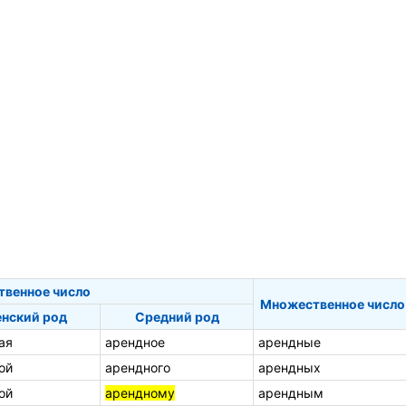
твенное число
Множественное число
нский род
Средний род
ая
арендное
арендные
ой
арендного
арендных
ой
арендному
арендным