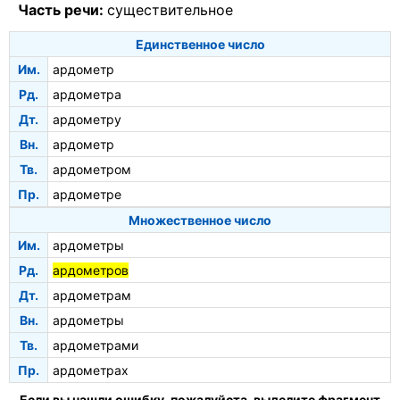
Часть речи:
существительное
Единственное число
Им.
ардометр
Рд.
ардометра
Дт.
ардометру
Вн.
ардометр
Тв.
ардометром
Пр.
ардометре
Множественное число
Им.
ардометры
Рд.
ардометров
Дт.
ардометрам
Вн.
ардометры
Тв.
ардометрами
Пр.
ардометрах
Если вы нашли ошибку, пожалуйста, выделите фрагмент