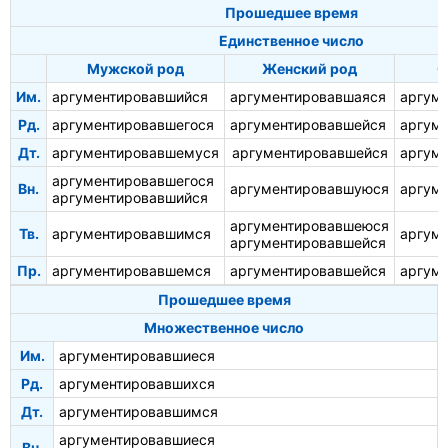
Прошедшее время
Единственное число
Мужской род
Женский род
С
Им.
аргументировавшийся
аргументировавшаяся
аргум
Рд.
аргументировавшегося
аргументировавшейся
аргум
Дт.
аргументировавшемуся
аргументировавшейся
аргум
аргументировавшегося
Вн.
аргументировавшуюся
аргум
аргументировавшийся
аргументировавшеюся
Тв.
аргументировавшимся
аргум
аргументировавшейся
Пр.
аргументировавшемся
аргументировавшейся
аргум
Прошедшее время
Множественное число
Им.
аргументировавшиеся
Рд.
аргументировавшихся
Дт.
аргументировавшимся
аргументировавшиеся
Вн.