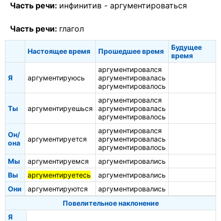
Часть речи:
инфинитив -
аргументироваться
Часть речи:
глагол
Будущее
Настоящее время
Прошедшее время
время
аргументировался
Я
аргументируюсь
аргументировалась
аргументировалось
аргументировался
Ты
аргументируешься
аргументировалась
аргументировалось
аргументировался
Он/
аргументируется
аргументировалась
она
аргументировалось
Мы
аргументируемся
аргументировались
Вы
аргументируетесь
аргументировались
Они
аргументируются
аргументировались
Повелительное наклонение
Я