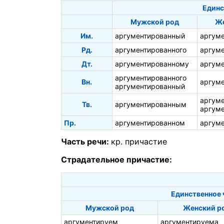
Единс
Мужской род
Же
Им.
аргументированный
аргум
Рд.
аргументированного
аргум
Дт.
аргументированному
аргум
аргументированного
Вн.
аргум
аргументированный
аргум
Тв.
аргументированным
аргум
Пр.
аргументированном
аргум
Часть речи:
кр. причастие
Страдательное причастие:
Единственное 
Мужской род
Женский р
аргументируем
аргументируема