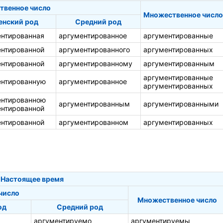
твенное число
Множественное число
нский род
Средний род
ентированная
аргументированное
аргументированные
ентированной
аргументированного
аргументированных
ентированной
аргументированному
аргументированным
аргументированные
ентированную
аргументированное
аргументированных
ентированною
аргументированным
аргументированными
ентированной
ентированной
аргументированном
аргументированных
Настоящее время
число
Множественное число
од
Средний род
аргументируемо
аргументируемы