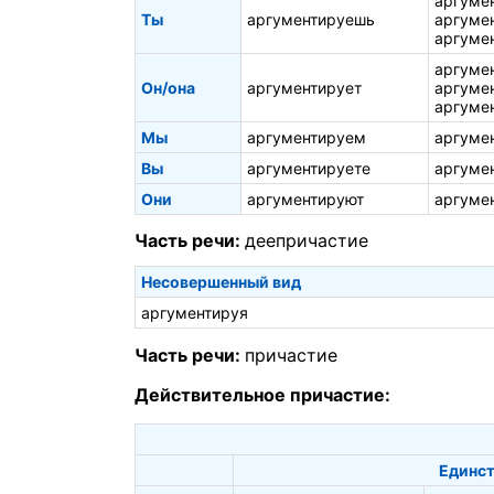
аргуме
Ты
аргументируешь
аргуме
аргуме
аргуме
Он/она
аргументирует
аргуме
аргуме
Мы
аргументируем
аргуме
Вы
аргументируете
аргуме
Они
аргументируют
аргуме
Часть речи:
деепричастие
Несовершенный вид
аргументируя
Часть речи:
причастие
Действительное причастие:
Единст