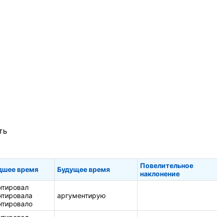
ть
Повелительное
шее время
Будущее время
наклонение
нтировал
нтировала
аргументирую
нтировало