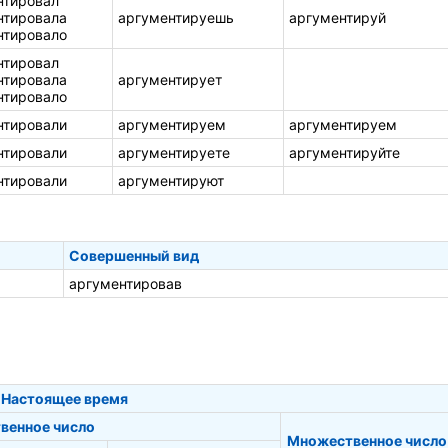
нтировал
нтировала
аргументируешь
аргументируй
нтировало
нтировал
нтировала
аргументирует
нтировало
нтировали
аргументируем
аргументируем
нтировали
аргументируете
аргументируйте
нтировали
аргументируют
Совершенный вид
аргументировав
Настоящее время
венное число
Множественное число