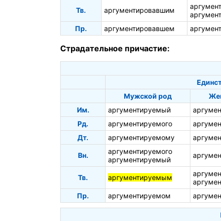
аргумен
Тв.
аргументировавшим
аргумен
Пр.
аргументировавшем
аргумен
Страдательное причастие:
Единст
Мужской род
Же
Им.
аргументируемый
аргуме
Рд.
аргументируемого
аргуме
Дт.
аргументируемому
аргуме
аргументируемого
Вн.
аргуме
аргументируемый
аргуме
Тв.
аргументируемым
аргуме
Пр.
аргументируемом
аргуме