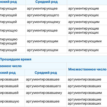
нский род
Средний род
нтирующая
аргументирующее
аргументирующие
нтирующей
аргументирующего
аргументирующих
нтирующей
аргументирующему
аргументирующим
аргументирующие
нтирующую
аргументирующее
аргументирующих
нтирующею
аргументирующим
аргументирующими
нтирующей
нтирующей
аргументирующем
аргументирующих
Прошедшее время
венное число
Множественное число
ский род
Средний род
тировавшая
аргументировавшее
аргументировавшие
тировавшей
аргументировавшего
аргументировавших
тировавшей
аргументировавшему
аргументировавшим
аргументировавшие
тировавшую
аргументировавшее
аргументировавших