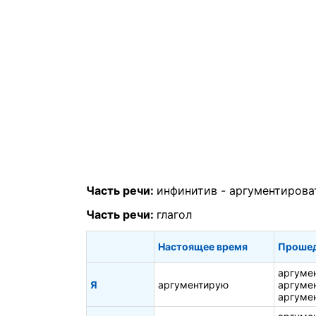
Часть речи:
инфинитив -
аргументирова
Часть речи:
глагол
Настоящее время
Прошед
аргуме
Я
аргументирую
аргуме
аргуме