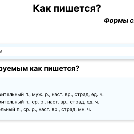
Как пишется?
Формы с
руемым как пишется?
тельный п., муж. p., наст. вр., страд, ед. ч.
тельный п., ср. p., наст. вр., страд, ед. ч.
ьный п., ср. p., наст. вр., страд, мн. ч.