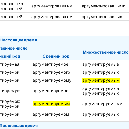
тировавшею
аргументировавшим
аргументировавшими
тировавшей
тировавшей
аргументировавшем
аргументировавших
Настоящее время
венное число
Множественное число
нский род
Средний род
нтируемая
аргументируемое
аргументируемые
нтируемой
аргументируемого
аргументируемых
нтируемой
аргументируемому
аргументируемым
аргументируемые
нтируемую
аргументируемое
аргументируемых
нтируемою
аргументируемым
аргументируемыми
нтируемой
нтируемой
аргументируемом
аргументируемых
Прошедшее время