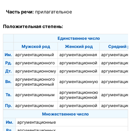
Часть речи:
прилагательное
Положительная степень:
Единственное число
Мужской род
Женский род
Средний р
Им.
аргументационный
аргументационная
аргументацио
Рд.
аргументационного
аргументационной
аргументацио
Дт.
аргументационному
аргументационной
аргументацио
аргументационного
Вн.
аргументационную
аргументацио
аргументационный
аргументационною
Тв.
аргументационным
аргументацио
аргументационной
Пр.
аргументационном
аргументационной
аргументацио
Множественное число
Им.
аргументационные
Рд.
аргументационных