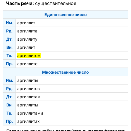
Часть речи:
существительное
Единственное число
Им.
аргиллит
Рд.
аргиллита
Дт.
аргиллиту
Вн.
аргиллит
Тв.
аргиллитом
Пр.
аргиллите
Множественное число
Им.
аргиллиты
Рд.
аргиллитов
Дт.
аргиллитам
Вн.
аргиллиты
Тв.
аргиллитами
Пр.
аргиллитах
Если вы нашли ошибку, пожалуйста, выделите фрагмент