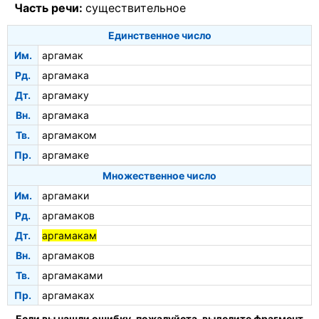
Часть речи:
существительное
Единственное число
Им.
аргамак
Рд.
аргамака
Дт.
аргамаку
Вн.
аргамака
Тв.
аргамаком
Пр.
аргамаке
Множественное число
Им.
аргамаки
Рд.
аргамаков
Дт.
аргамакам
Вн.
аргамаков
Тв.
аргамаками
Пр.
аргамаках
Если вы нашли ошибку, пожалуйста, выделите фрагмент