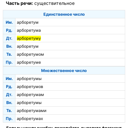
Часть речи:
существительное
Единственное число
Им.
арборетум
Рд.
арборетума
Дт.
арборетуму
Вн.
арборетум
Тв.
арборетумом
Пр.
арборетуме
Множественное число
Им.
арборетумы
Рд.
арборетумов
Дт.
арборетумам
Вн.
арборетумы
Тв.
арборетумами
Пр.
арборетумах
Если вы нашли ошибку, пожалуйста, выделите фрагмент