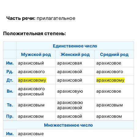
Часть речи:
прилагательное
Положительная степень:
Единственное число
Мужской род
Женский род
Средний род
Им.
арахисовый
арахисовая
арахисовое
Рд.
арахисового
арахисовой
арахисового
Дт.
арахисовому
арахисовой
арахисовому
арахисового
Вн.
арахисовую
арахисовое
арахисовый
арахисовою
Тв.
арахисовым
арахисовым
арахисовой
Пр.
арахисовом
арахисовой
арахисовом
Множественное число
Им.
арахисовые