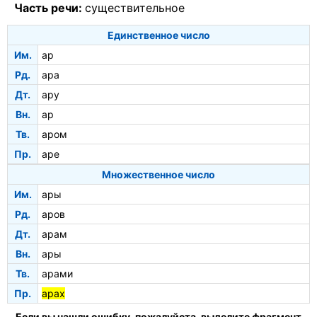
Часть речи:
существительное
Единственное число
Им.
ар
Рд.
ара
Дт.
ару
Вн.
ар
Тв.
аром
Пр.
аре
Множественное число
Им.
ары
Рд.
аров
Дт.
арам
Вн.
ары
Тв.
арами
Пр.
арах
Если вы нашли ошибку, пожалуйста, выделите фрагмент