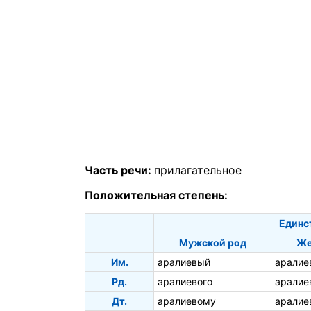
Часть речи:
прилагательное
Положительная степень:
Единс
Мужской род
Же
Им.
аралиевый
аралие
Рд.
аралиевого
аралие
Дт.
аралиевому
аралие