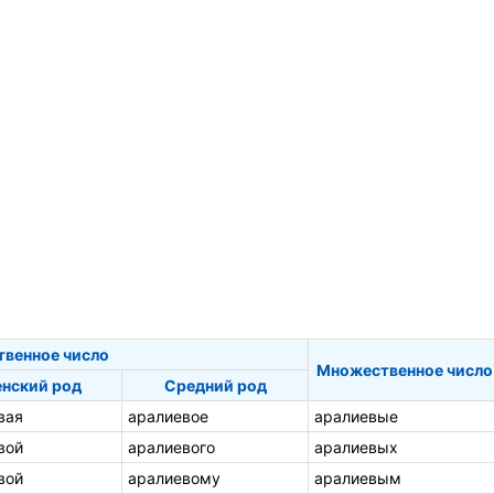
твенное число
Множественное число
нский род
Средний род
вая
аралиевое
аралиевые
вой
аралиевого
аралиевых
вой
аралиевому
аралиевым