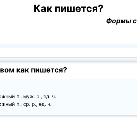
Как пишется?
Формы с
вом как пишется?
ный п., муж. p., ед. ч.
ный п., ср. p., ед. ч.