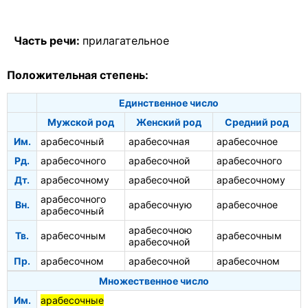
Часть речи:
прилагательное
Положительная степень:
Единственное число
Мужской род
Женский род
Средний род
Им.
арабесочный
арабесочная
арабесочное
Рд.
арабесочного
арабесочной
арабесочного
Дт.
арабесочному
арабесочной
арабесочному
арабесочного
Вн.
арабесочную
арабесочное
арабесочный
арабесочною
Тв.
арабесочным
арабесочным
арабесочной
Пр.
арабесочном
арабесочной
арабесочном
Множественное число
Им.
арабесочные