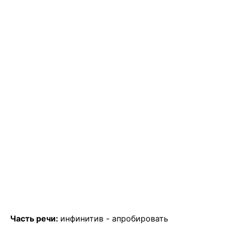
Часть речи:
инфинитив -
апробировать