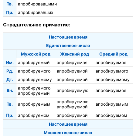
Тв.
апробировавшими
Пр.
апробировавших
Страдательное причастие:
Настоящее время
Единственное число
Мужской род
Женский род
Средний род
Им.
апробируемый
апробируемая
апробируемое
Рд.
апробируемого
апробируемой
апробируемого
Дт.
апробируемому
апробируемой
апробируемому
апробируемого
Вн.
апробируемую
апробируемое
апробируемый
апробируемою
Тв.
апробируемым
апробируемым
апробируемой
Пр.
апробируемом
апробируемой
апробируемом
Настоящее время
Множественное число