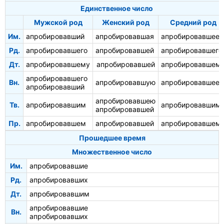
Единственное число
Мужской род
Женский род
Средний род
Им.
апробировавший
апробировавшая
апробировавшее
Рд.
апробировавшего
апробировавшей
апробировавшего
Дт.
апробировавшему
апробировавшей
апробировавшем
апробировавшего
Вн.
апробировавшую
апробировавшее
апробировавший
апробировавшею
Тв.
апробировавшим
апробировавшим
апробировавшей
Пр.
апробировавшем
апробировавшей
апробировавшем
Прошедшее время
Множественное число
Им.
апробировавшие
Рд.
апробировавших
Дт.
апробировавшим
апробировавшие
Вн.
апробировавших