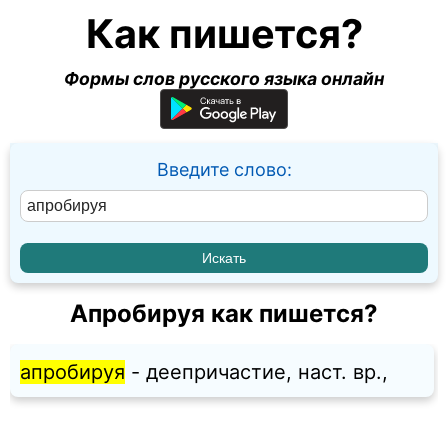
Как пишется?
Формы слов русского языка онлайн
Введите слово:
Апробируя как пишется?
апробируя
- деепричастие, наст. вр.,