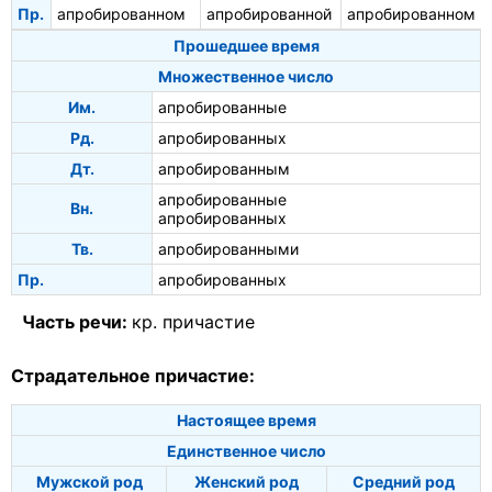
Пр.
апробированном
апробированной
апробированном
Прошедшее время
Множественное число
Им.
апробированные
Рд.
апробированных
Дт.
апробированным
апробированные
Вн.
апробированных
Тв.
апробированными
Пр.
апробированных
Часть речи:
кр. причастие
Страдательное причастие:
Настоящее время
Единственное число
Мужской род
Женский род
Средний род