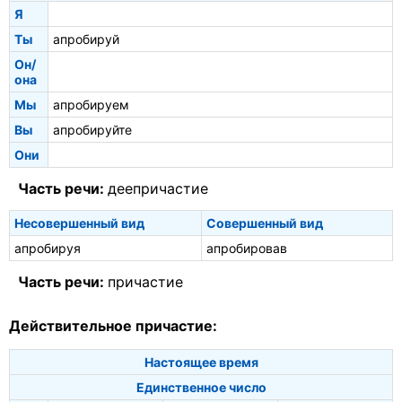
Я
Ты
апробируй
Он/
она
Мы
апробируем
Вы
апробируйте
Они
Часть речи:
деепричастие
Несовершенный вид
Совершенный вид
апробируя
апробировав
Часть речи:
причастие
Действительное причастие:
Настоящее время
Единственное число