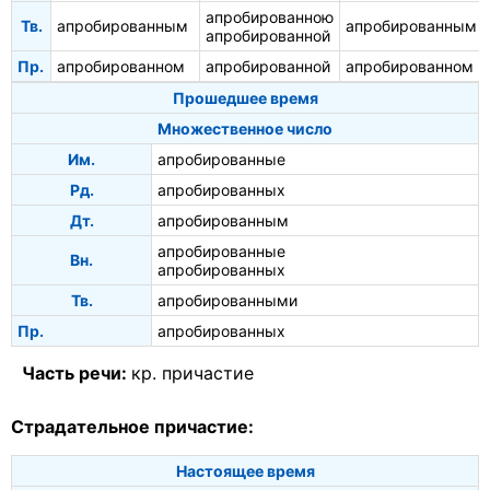
апробированною
Тв.
апробированным
апробированным
апробированной
Пр.
апробированном
апробированной
апробированном
Прошедшее время
Множественное число
Им.
апробированные
Рд.
апробированных
Дт.
апробированным
апробированные
Вн.
апробированных
Тв.
апробированными
Пр.
апробированных
Часть речи:
кр. причастие
Страдательное причастие:
Настоящее время