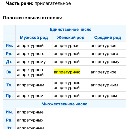
Часть речи:
прилагательное
Положительная степень:
Единственное число
Мужской род
Женский род
Средний род
Им.
аппретурный
аппретурная
аппретурное
Рд.
аппретурного
аппретурной
аппретурного
Дт.
аппретурному
аппретурной
аппретурному
аппретурного
Вн.
аппретурную
аппретурное
аппретурный
аппретурною
Тв.
аппретурным
аппретурным
аппретурной
Пр.
аппретурном
аппретурной
аппретурном
Множественное число
Им.
аппретурные
Рд.
аппретурных
Дт.
аппретурным