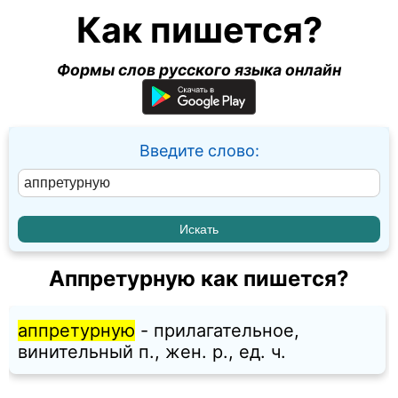
Как пишется?
Формы слов русского языка онлайн
Введите слово:
Аппретурную как пишется?
аппретурную
- прилагательное,
винительный п., жен. p., ед. ч.