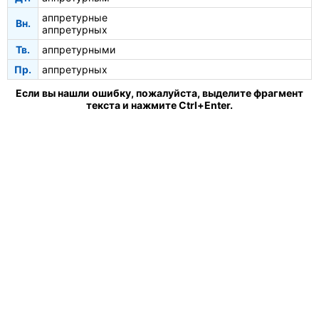
аппретурные
Вн.
аппретурных
Тв.
аппретурными
Пр.
аппретурных
Если вы нашли ошибку, пожалуйста, выделите фрагмент
текста и нажмите Ctrl+Enter.