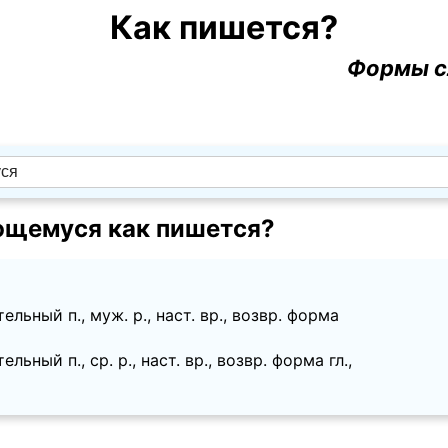
Как пишется?
Формы с
щемуся как пишется?
ельный п., муж. p., наст. вр., возвр. форма
льный п., ср. p., наст. вр., возвр. форма гл.,