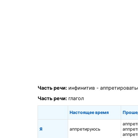
Часть речи:
инфинитив -
аппретировать
Часть речи:
глагол
Настоящее время
Проше
аппрет
Я
аппретируюсь
аппрет
аппрет