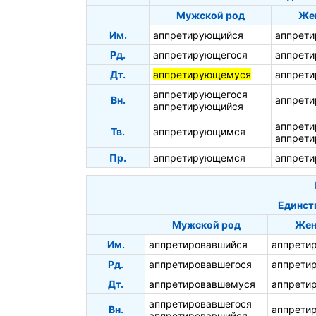
Мужской род
Же
Им.
аппретирующийся
аппрет
Рд.
аппретирующегося
аппрет
Дт.
аппретирующемуся
аппрет
аппретирующегося
Вн.
аппрет
аппретирующийся
аппрет
Тв.
аппретирующимся
аппрет
Пр.
аппретирующемся
аппрет
Единст
Мужской род
Жен
Им.
аппретировавшийся
аппрети
Рд.
аппретировавшегося
аппрети
Дт.
аппретировавшемуся
аппрети
аппретировавшегося
Вн.
аппрети
аппретировавшийся