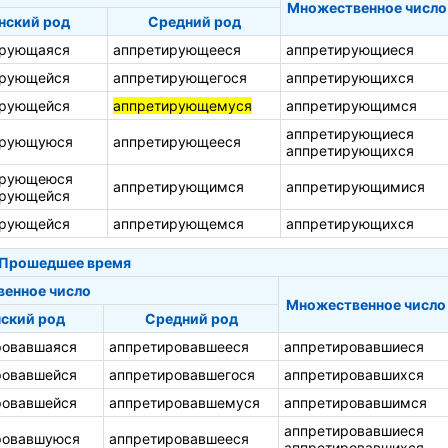
Множественное число
нский род
Средний род
ирующаяся
аппретирующееся
аппретирующиеся
ирующейся
аппретирующегося
аппретирующихся
ирующейся
аппретирующемуся
аппретирующимся
аппретирующиеся
ирующуюся
аппретирующееся
аппретирующихся
ирующеюся
аппретирующимся
аппретирующимися
ирующейся
ирующейся
аппретирующемся
аппретирующихся
Прошедшее время
венное число
Множественное число
ский род
Средний род
ровавшаяся
аппретировавшееся
аппретировавшиеся
ровавшейся
аппретировавшегося
аппретировавшихся
ровавшейся
аппретировавшемуся
аппретировавшимся
аппретировавшиеся
ровавшуюся
аппретировавшееся
аппретировавшихся