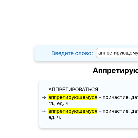
Введите слово:
Аппретирую
АППРЕТИРОВАТЬСЯ
→
аппретирующемуся
- причастие, дат
гл., ед. ч.
↳
аппретирующемуся
- причастие, дате
ед. ч.