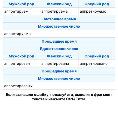
Мужской род
Женский род
Средний род
аппретируем
аппретируема
аппретируемо
Настоящее время
Множественное число
аппретируемы
Прошедшее время
Единственное число
Мужской род
Женский род
Средний род
аппретирован
аппретирована
аппретировано
Прошедшее время
Множественное число
аппретированы
Если вы нашли ошибку, пожалуйста, выделите фрагмент
текста и нажмите Ctrl+Enter.