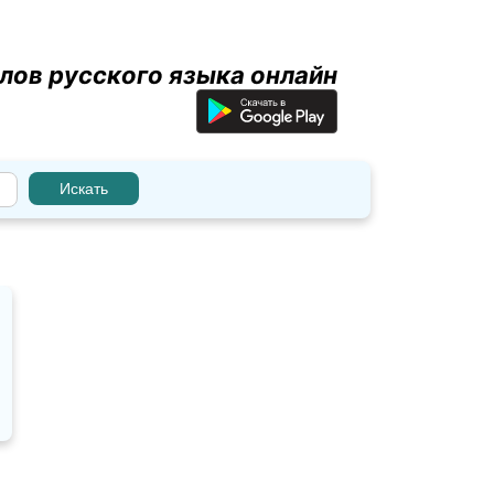
лов русского языка онлайн