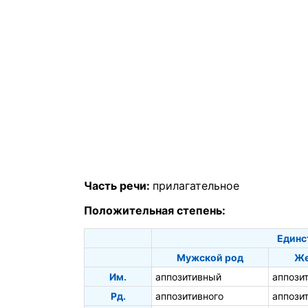
Часть речи:
прилагательное
Положительная степень:
Единс
Мужской род
Же
Им.
аппозитивный
аппози
Рд.
аппозитивного
аппози