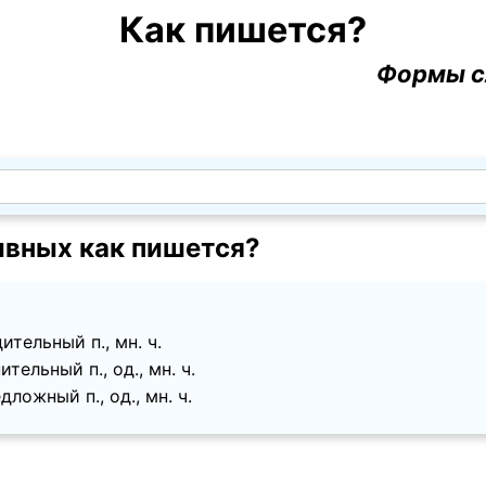
Как пишется?
Формы с
ивных как пишется?
ительный п., мн. ч.
тельный п., од., мн. ч.
ложный п., од., мн. ч.