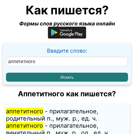
Как пишется?
Формы слов русского языка онлайн
Введите слово:
Аппетитного как пишется?
аппетитного
- прилагательное,
родительный п., муж. p., ед. ч.
аппетитного
- прилагательное,
винительный п., муж. p., од., ед. ч.