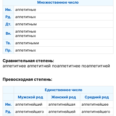
Множественное число
Им.
аппетитные
Рд.
аппетитных
Дт.
аппетитным
аппетитные
Вн.
аппетитных
Тв.
аппетитными
Пр.
аппетитных
Сравнительная степень:
аппетитнее
аппетитней
поаппетитнее
поаппетитней
Превосходная степень:
Единственное число
Мужской род
Женский род
Средний род
Им.
аппетитнейший
аппетитнейшая
аппетитнейшее
Рд.
аппетитнейшего
аппетитнейшей
аппетитнейшего