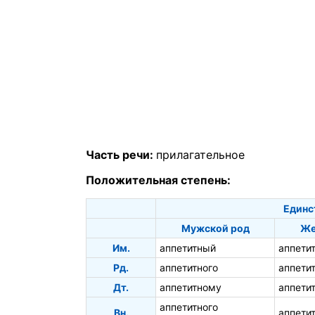
Часть речи:
прилагательное
Положительная степень:
Единс
Мужской род
Же
Им.
аппетитный
аппети
Рд.
аппетитного
аппети
Дт.
аппетитному
аппети
аппетитного
Вн.
аппети