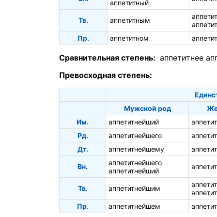
аппетитный
аппети
Тв.
аппетитным
аппети
Пр.
аппетитном
аппети
Сравнительная степень:
аппетитнее
ап
Превосходная степень:
Единс
Мужской род
Же
Им.
аппетитнейший
аппети
Рд.
аппетитнейшего
аппети
Дт.
аппетитнейшему
аппети
аппетитнейшего
Вн.
аппети
аппетитнейший
аппети
Тв.
аппетитнейшим
аппети
Пр.
аппетитнейшем
аппети