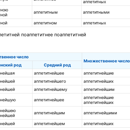
аппетитных
тною
аппетитным
аппетитными
тной
тной
аппетитном
аппетитных
петитней
поаппетитнее
поаппетитней
твенное число
Множественное число
нский род
Средний род
тнейшая
аппетитнейшее
аппетитнейшие
тнейшей
аппетитнейшего
аппетитнейших
тнейшей
аппетитнейшему
аппетитнейшим
аппетитнейшие
тнейшую
аппетитнейшее
аппетитнейших
тнейшею
аппетитнейшим
аппетитнейшими
тнейшей
тнейшей
аппетитнейшем
аппетитнейших