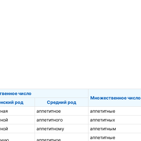
твенное число
Множественное число
нский род
Средний род
тная
аппетитное
аппетитные
тной
аппетитного
аппетитных
тной
аппетитному
аппетитным
аппетитные
тную
аппетитное