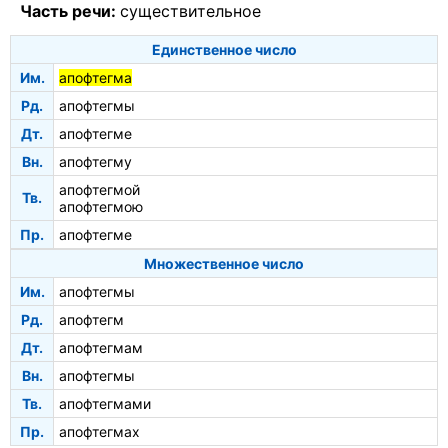
Часть речи:
существительное
Единственное число
Им.
апофтегма
Рд.
апофтегмы
Дт.
апофтегме
Вн.
апофтегму
апофтегмой
Тв.
апофтегмою
Пр.
апофтегме
Множественное число
Им.
апофтегмы
Рд.
апофтегм
Дт.
апофтегмам
Вн.
апофтегмы
Тв.
апофтегмами
Пр.
апофтегмах