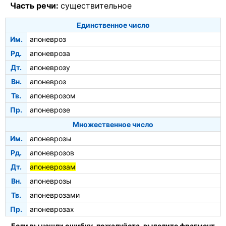
Часть речи:
существительное
Единственное число
Им.
апоневроз
Рд.
апоневроза
Дт.
апоневрозу
Вн.
апоневроз
Тв.
апоневрозом
Пр.
апоневрозе
Множественное число
Им.
апоневрозы
Рд.
апоневрозов
Дт.
апоневрозам
Вн.
апоневрозы
Тв.
апоневрозами
Пр.
апоневрозах
Если вы нашли ошибку, пожалуйста, выделите фрагмент