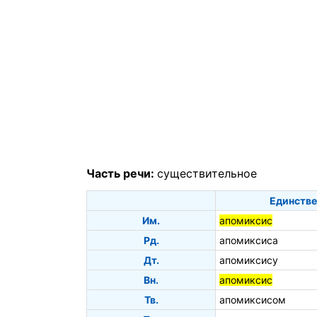
Часть речи:
существительное
Единстве
Им.
апомиксис
Рд.
апомиксиса
Дт.
апомиксису
Вн.
апомиксис
Тв.
апомиксисом