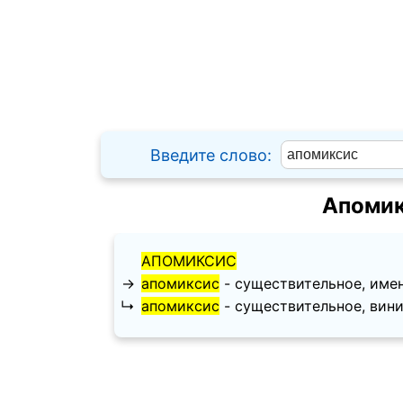
Введите слово:
Апомик
АПОМИКСИС
→
апомиксис
- существительное, имени
↳
апомиксис
- существительное, вините