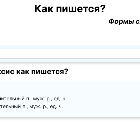
Как пишется?
Формы с
сис как пишется?
тельный п., муж. p., ед. ч.
льный п., муж. p., ед. ч.