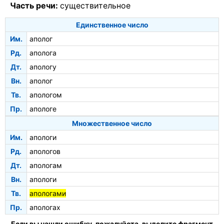
Часть речи:
существительное
Единственное число
Им.
аполог
Рд.
аполога
Дт.
апологу
Вн.
аполог
Тв.
апологом
Пр.
апологе
Множественное число
Им.
апологи
Рд.
апологов
Дт.
апологам
Вн.
апологи
Тв.
апологами
Пр.
апологах
Если вы нашли ошибку, пожалуйста, выделите фрагмент