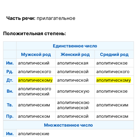
Часть речи:
прилагательное
Положительная степень:
Единственное число
Мужской род
Женский род
Средний род
Им.
аполитический
аполитическая
аполитическое
Рд.
аполитического
аполитической
аполитического
Дт.
аполитическому
аполитической
аполитическому
аполитического
Вн.
аполитическую
аполитическое
аполитический
аполитическою
Тв.
аполитическим
аполитическим
аполитической
Пр.
аполитическом
аполитической
аполитическом
Множественное число
Им.
аполитические