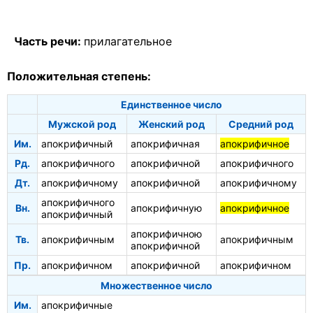
Часть речи:
прилагательное
Положительная степень:
Единственное число
Мужской род
Женский род
Средний род
Им.
апокрифичный
апокрифичная
апокрифичное
Рд.
апокрифичного
апокрифичной
апокрифичного
Дт.
апокрифичному
апокрифичной
апокрифичному
апокрифичного
Вн.
апокрифичную
апокрифичное
апокрифичный
апокрифичною
Тв.
апокрифичным
апокрифичным
апокрифичной
Пр.
апокрифичном
апокрифичной
апокрифичном
Множественное число
Им.
апокрифичные