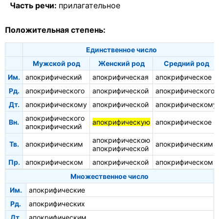
Часть речи:
прилагательное
Положительная степень:
Единственное число
Мужской род
Женский род
Средний род
Им.
апокрифический
апокрифическая
апокрифическое
Рд.
апокрифического
апокрифической
апокрифического
Дт.
апокрифическому
апокрифической
апокрифическому
апокрифического
Вн.
апокрифическую
апокрифическое
апокрифический
апокрифическою
Тв.
апокрифическим
апокрифическим
апокрифической
Пр.
апокрифическом
апокрифической
апокрифическом
Множественное число
Им.
апокрифические
Рд.
апокрифических
Дт.
апокрифическим