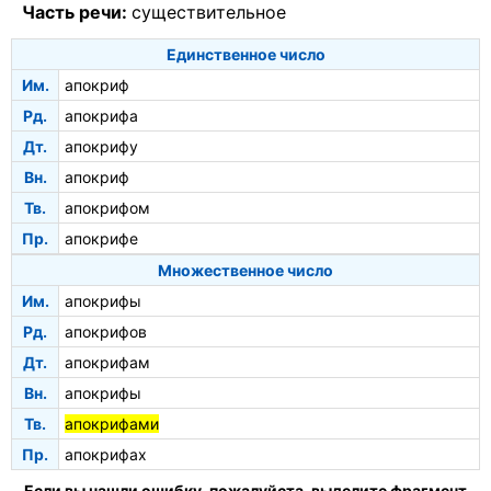
Часть речи:
существительное
Единственное число
Им.
апокриф
Рд.
апокрифа
Дт.
апокрифу
Вн.
апокриф
Тв.
апокрифом
Пр.
апокрифе
Множественное число
Им.
апокрифы
Рд.
апокрифов
Дт.
апокрифам
Вн.
апокрифы
Тв.
апокрифами
Пр.
апокрифах
Если вы нашли ошибку, пожалуйста, выделите фрагмент