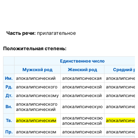
Часть речи:
прилагательное
Положительная степень:
Единственное число
Мужской род
Женский род
Средний р
Им.
апокалипсический
апокалипсическая
апокалипсичес
Рд.
апокалипсического
апокалипсической
апокалипсичес
Дт.
апокалипсическому
апокалипсической
апокалипсиче
апокалипсического
Вн.
апокалипсическую
апокалипсичес
апокалипсический
апокалипсическою
Тв.
апокалипсическим
апокалипсиче
апокалипсической
Пр.
апокалипсическом
апокалипсической
апокалипсиче