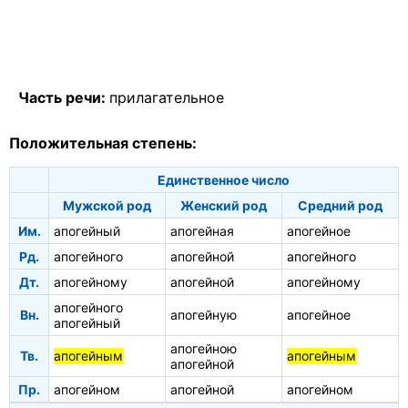
Часть речи:
прилагательное
Положительная степень:
Единственное число
Мужской род
Женский род
Средний род
Им.
апогейный
апогейная
апогейное
Рд.
апогейного
апогейной
апогейного
Дт.
апогейному
апогейной
апогейному
апогейного
Вн.
апогейную
апогейное
апогейный
апогейною
Тв.
апогейным
апогейным
апогейной
Пр.
апогейном
апогейной
апогейном