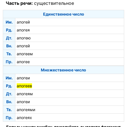
Часть речи:
существительное
Единственное число
Им.
апогей
Рд.
апогея
Дт.
апогею
Вн.
апогей
Тв.
апогеем
Пр.
апогее
Множественное число
Им.
апогеи
Рд.
апогеев
Дт.
апогеям
Вн.
апогеи
Тв.
апогеями
Пр.
апогеях
Если вы нашли ошибку, пожалуйста, выделите фрагмент