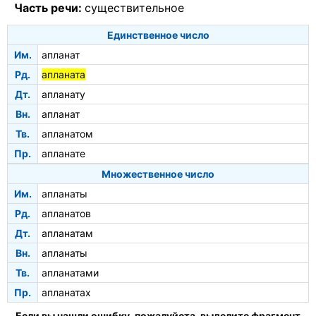
Часть речи:
существительное
Единственное число
Им.
апланат
Рд.
апланата
Дт.
апланату
Вн.
апланат
Тв.
апланатом
Пр.
апланате
Множественное число
Им.
апланаты
Рд.
апланатов
Дт.
апланатам
Вн.
апланаты
Тв.
апланатами
Пр.
апланатах
Если вы нашли ошибку, пожалуйста, выделите фрагмент