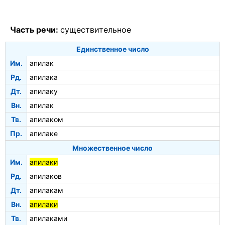
Часть речи:
существительное
Единственное число
Им.
апилак
Рд.
апилака
Дт.
апилаку
Вн.
апилак
Тв.
апилаком
Пр.
апилаке
Множественное число
Им.
апилаки
Рд.
апилаков
Дт.
апилакам
Вн.
апилаки
Тв.
апилаками