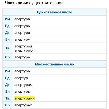
Часть речи:
существительное
Единственное число
Им.
апертура
Рд.
апертуры
Дт.
апертуре
Вн.
апертуру
апертурой
Тв.
апертурою
Пр.
апертуре
Множественное число
Им.
апертуры
Рд.
апертур
Дт.
апертурам
Вн.
апертуры
Тв.
апертурами
Пр.
апертурах