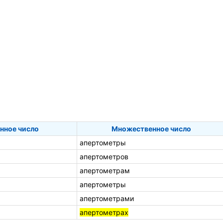
нное число
Множественное число
апертометры
апертометров
апертометрам
апертометры
апертометрами
апертометрах