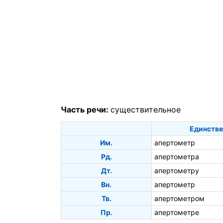
Часть речи:
существительное
Единстве
Им.
апертометр
Рд.
апертометра
Дт.
апертометру
Вн.
апертометр
Тв.
апертометром
Пр.
апертометре