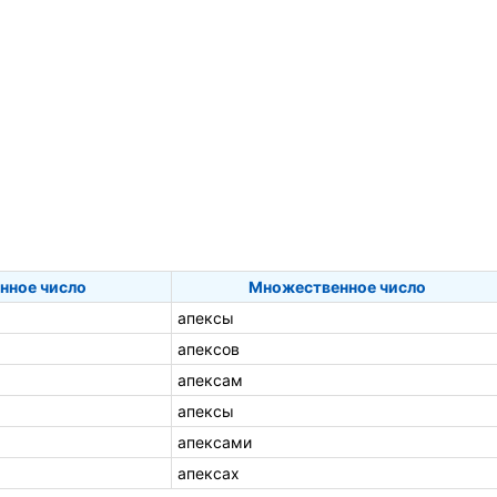
нное число
Множественное число
апексы
апексов
апексам
апексы
апексами
апексах