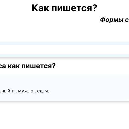
Как пишется?
Формы с
са как пишется?
й п., муж. p., ед. ч.