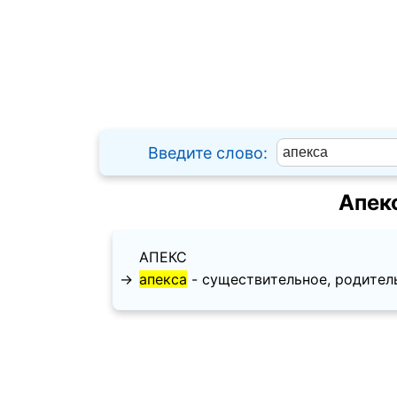
Введите слово:
Апек
АПЕКС
→
апекса
- существительное, родительны