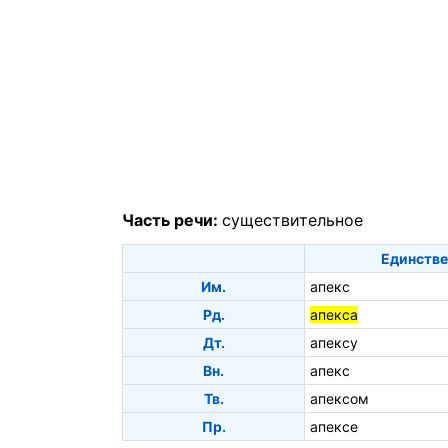
Часть речи:
существительное
Единстве
Им.
апекс
Рд.
апекса
Дт.
апексу
Вн.
апекс
Тв.
апексом
Пр.
апексе