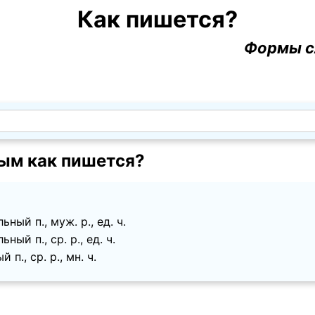
Как пишется?
Формы с
ым как пишется?
ный п., муж. p., ед. ч.
ый п., ср. p., ед. ч.
п., ср. p., мн. ч.