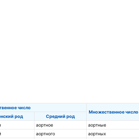
твенное число
Множественное число
нский род
Средний род
я
аортное
аортные
й
аортного
аортных