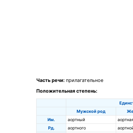
Часть речи:
прилагательное
Положительная степень:
Единс
Мужской род
Же
Им.
аортный
аортна
Рд.
аортного
аортно