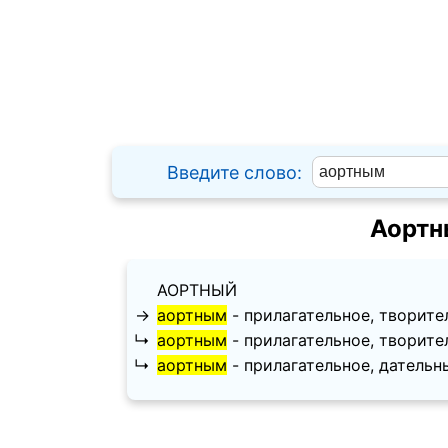
Введите слово:
Аортн
АОРТНЫЙ
→
аортным
- прилагательное, творитель
↳
аортным
- прилагательное, творительн
↳
аортным
- прилагательное, дательный 