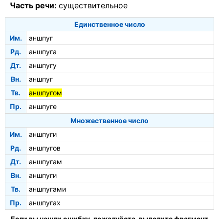
Часть речи:
существительное
Единственное число
Им.
аншпуг
Рд.
аншпуга
Дт.
аншпугу
Вн.
аншпуг
Тв.
аншпугом
Пр.
аншпуге
Множественное число
Им.
аншпуги
Рд.
аншпугов
Дт.
аншпугам
Вн.
аншпуги
Тв.
аншпугами
Пр.
аншпугах
Если вы нашли ошибку, пожалуйста, выделите фрагмент