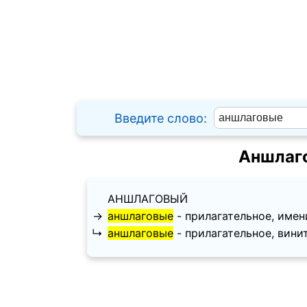
Введите слово:
Аншлаго
АНШЛАГОВЫЙ
→
аншлаговые
- прилагательное, имени
↳
аншлаговые
- прилагательное, винит