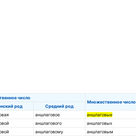
твенное число
Множественное число
нский род
Средний род
овая
аншлаговое
аншлаговые
овой
аншлагового
аншлаговых
овой
аншлаговому
аншлаговым