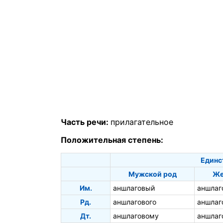
Часть речи:
прилагательное
Положительная степень:
Единс
Мужской род
Же
Им.
аншлаговый
аншлаг
Рд.
аншлагового
аншлаг
Дт.
аншлаговому
аншлаг