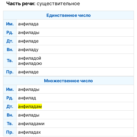
Часть речи:
существительное
Единственное число
Им.
анфилада
Рд.
анфилады
Дт.
анфиладе
Вн.
анфиладу
анфиладой
Тв.
анфиладою
Пр.
анфиладе
Множественное число
Им.
анфилады
Рд.
анфилад
Дт.
анфиладам
Вн.
анфилады
Тв.
анфиладами
Пр.
анфиладах